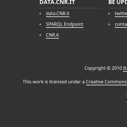
DATA.CNR.IT
BE UP
data.CNR.it
twitt
SPARQL Endpoint
conta
CNR.it
Copyright © 2010
I
This work is licensed under a
Creative Commons 