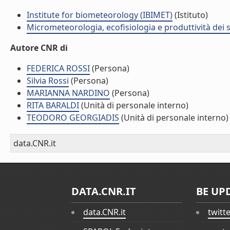
Institute for biometeorology (IBIMET)
(Istituto)
Micrometeorologia, ecofisiologia e produttività dei s
Autore CNR di
FEDERICA ROSSI
(Persona)
Silvia Rossi
(Persona)
MARIANNA NARDINO
(Persona)
RITA BARALDI
(Unità di personale interno)
TEODORO GEORGIADIS
(Unità di personale interno)
data.CNR.it
DATA.CNR.IT
BE UP
data.CNR.it
twitt