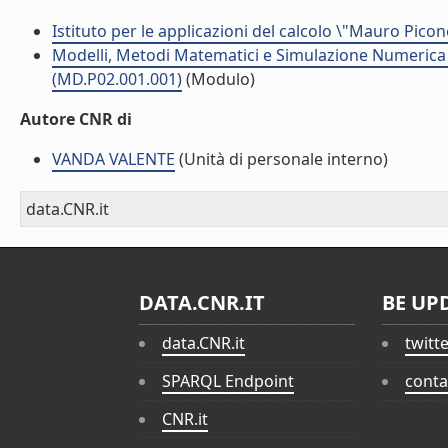
Istituto per le applicazioni del calcolo \"Mauro Picon
Modelli, Metodi Matematici e Simulazione Numerica p
(MD.P02.001.001)
(Modulo)
Autore CNR di
VANDA VALENTE
(Unità di personale interno)
data.CNR.it
DATA.CNR.IT
BE UP
data.CNR.it
twitt
SPARQL Endpoint
conta
CNR.it