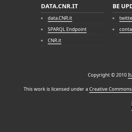
DATA.CNR.IT
BE UP
data.CNR.it
twitt
SPARQL Endpoint
conta
CNR.it
Copyright © 2010
I
This work is licensed under a
Creative Commons 