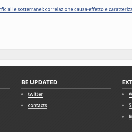
rficiali e sotterranei: correlazione causa-effetto e caratteri
BE UPDATED
EX
twitter
W
contacts
S
l