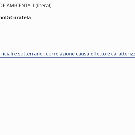
 AMBIENTALI (literal)
ipoDiCuratela
rficiali e sotterranei: correlazione causa-effetto e caratteri