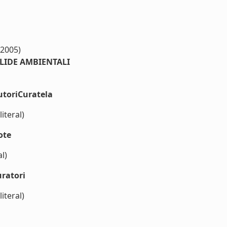
(2005)
LIDE AMBIENTALI
utoriCuratela
iteral)
ote
l)
ratori
iteral)