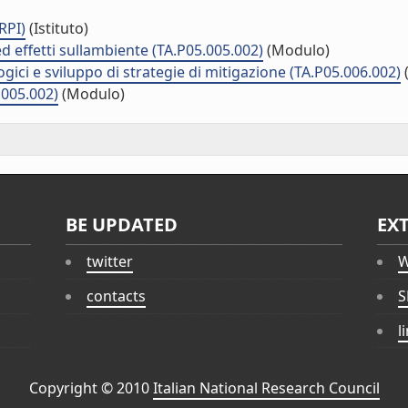
RPI)
(Istituto)
 effetti sullambiente (TA.P05.005.002)
(Modulo)
ici e sviluppo di strategie di mitigazione (TA.P05.006.002)
.005.002)
(Modulo)
BE UPDATED
EX
twitter
W
contacts
S
l
Copyright © 2010
Italian National Research Council