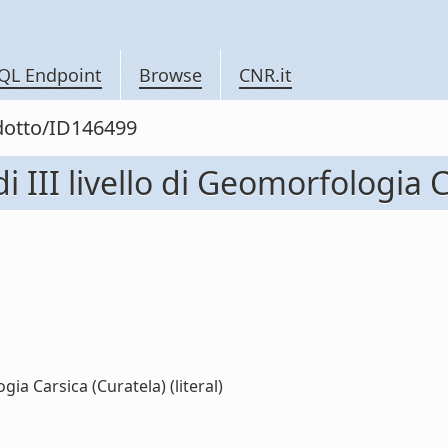
QL Endpoint
Browse
CNR.it
odotto/ID146499
i III livello di Geomorfologia 
ogia Carsica (Curatela) (literal)