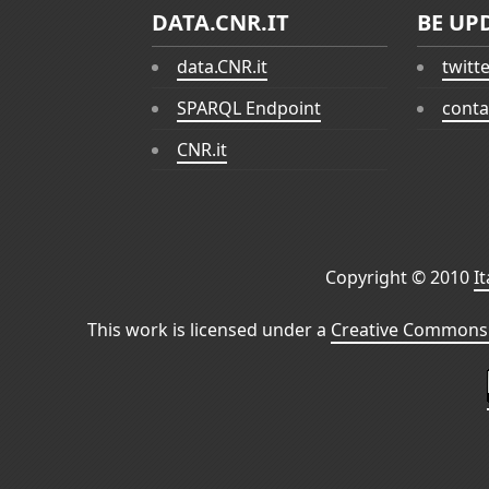
DATA.CNR.IT
BE UP
data.CNR.it
twitt
SPARQL Endpoint
conta
CNR.it
Copyright © 2010
I
This work is licensed under a
Creative Commons 