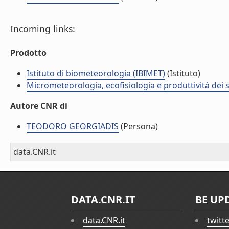
Incoming links:
Prodotto
Istituto di biometeorologia (IBIMET)
(Istituto)
Micrometeorologia, ecofisiologia e produttività dei s
Autore CNR di
TEODORO GEORGIADIS
(Persona)
data.CNR.it
DATA.CNR.IT
BE UP
data.CNR.it
twitt