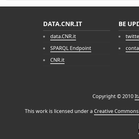
DATA.CNR.IT
BE UP
data.CNR.it
twitt
SPARQL Endpoint
conta
CNR.it
Copyright © 2010
I
This work is licensed under a
Creative Commons 