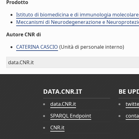
Prodotto
Istituto di biomedicina e di immunologia molecolare
Meccanismi di Neurodegenerazione e Neuroprotezi
Autore CNR di
CATERINA CASCIO
(Unità di personale interno)
data.CNR.it
DATA.CNR.IT
BE UP
data.CNR.it
twitt
SPARQL Endpoint
conta
CNR.it