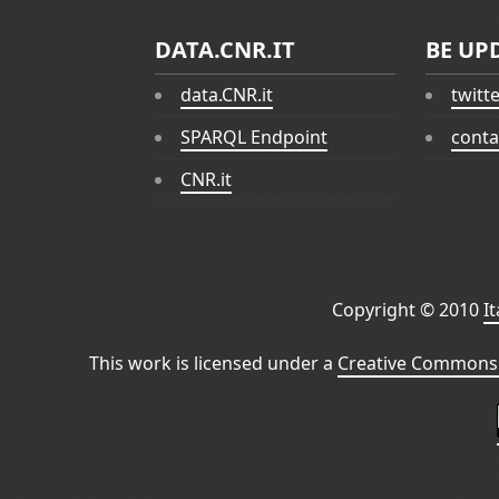
DATA.CNR.IT
BE UP
data.CNR.it
twitt
SPARQL Endpoint
conta
CNR.it
Copyright © 2010
I
This work is licensed under a
Creative Commons 