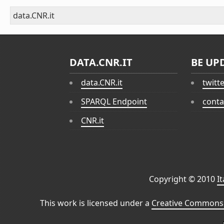
data.CNR.it
DATA.CNR.IT
BE UP
data.CNR.it
twitt
SPARQL Endpoint
conta
CNR.it
Copyright © 2010
I
This work is licensed under a
Creative Commons 