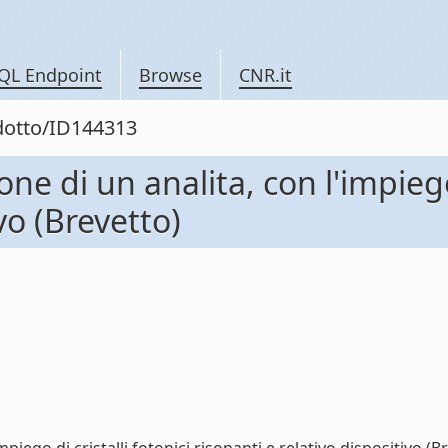
QL Endpoint
Browse
CNR.it
odotto/ID144313
ne di un analita, con l'impiego 
vo (Brevetto)