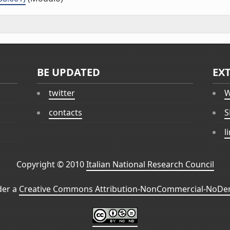
BE UPDATED
EX
twitter
W
contacts
S
l
Copyright © 2010
Italian National Research Council
der a
Creative Commons Attribution-NonCommercial-NoDeri