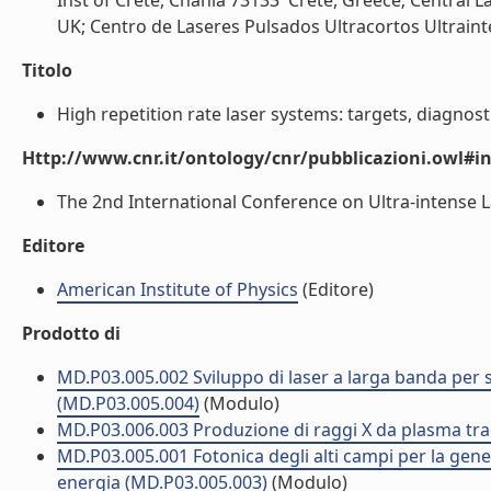
Inst of Crete, Chania 73133  Crete, Greece; Central L
UK; Centro de Laseres Pulsados Ultracortos Ultrainte
Titolo
High repetition rate laser systems: targets, diagnosti
Http://www.cnr.it/ontology/cnr/pubblicazioni.owl#i
The 2nd International Conference on Ultra-intense Las
Editore
American Institute of Physics
(Editore)
Prodotto di
MD.P03.005.002 Sviluppo di laser a larga banda per s
(MD.P03.005.004)
(Modulo)
MD.P03.006.003 Produzione di raggi X da plasma tram
MD.P03.005.001 Fotonica degli alti campi per la genera
energia (MD.P03.005.003)
(Modulo)