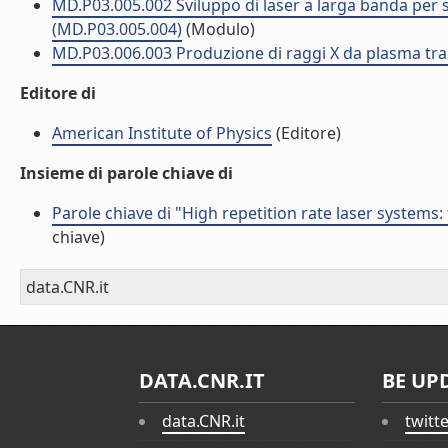
MD.P03.005.002 Sviluppo di laser a larga banda per s
(MD.P03.005.004)
(Modulo)
MD.P03.006.003 Produzione di raggi X da plasma tram
Editore di
American Institute of Physics
(Editore)
Insieme di parole chiave di
Parole chiave di "High repetition rate laser systems:
chiave)
data.CNR.it
DATA.CNR.IT
BE UP
data.CNR.it
twitt