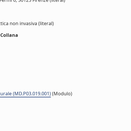
Fermi 6, 50125 Firenze (literal)
ica non invasiva (literal)
nCollana
lturale (MD.P03.019.001)
(Modulo)