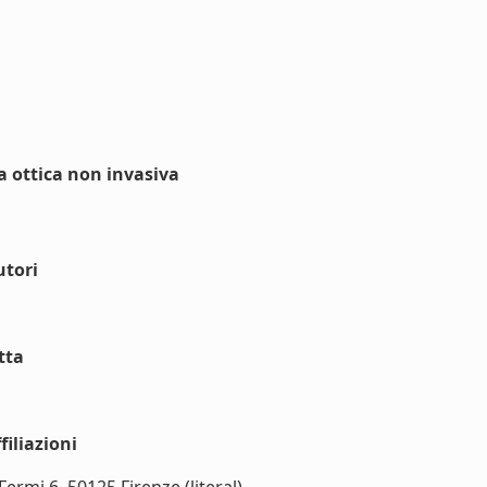
a ottica non invasiva
utori
tta
iliazioni