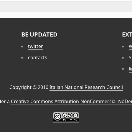
BE UPDATED
EX
twitter
W
contacts
S
l
Copyright © 2010
Italian National Research Council
der a
Creative Commons Attribution-NonCommercial-NoDeri