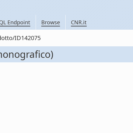
QL Endpoint
Browse
CNR.it
odotto/ID142075
 monografico)