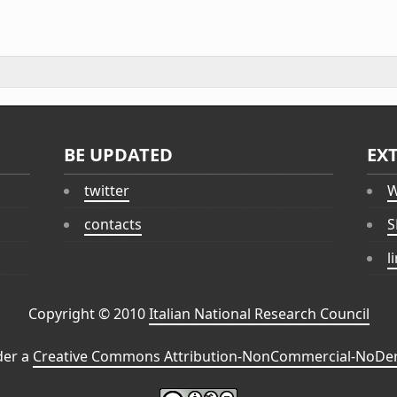
BE UPDATED
EX
twitter
W
contacts
S
l
Copyright © 2010
Italian National Research Council
der a
Creative Commons Attribution-NonCommercial-NoDeri