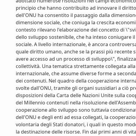
adottato numerose risoluzioni nei campi economico e
principio che hanno contribuito ad innovare il diritt
dell'ONU ha consentito il passaggio dalla dimensione
dimensione sociale, che coniuga la crescita economica 
contesto rilevano l'elaborazione del concetto di \"s
dello sviluppo sostenibile, che ha inteso coniugare 
sociale. A livello internazionale, è ancora controversa
quale diritto umano, anche se la prassi più recente s
avere accesso ad un processo di sviluppo\", finalizzato
collettività. Una tematica strettamente collegata al
internazionale, che assume diverse forme a seconda d
dei contenuti. Nel quadro della cooperazione internaz
svolte dall'ONU, tramite gli organi sussidiari a ciò pre
disposizioni della Carta delle Nazioni Unite sulla coo
del Millennio contenuti nella risoluzione dell'Assemb
cooperazione allo sviluppo sono tuttavia condizionat
dell'ONU e degli enti ad essa collegati, la cooperazi
volontaria degli Stati donatori, i quali in questo modo
la destinazione delle risorse. Fin dai primi anni di vit