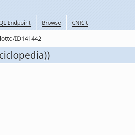
QL Endpoint
Browse
CNR.it
odotto/ID141442
ciclopedia))