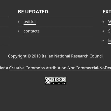
BE UPDATED
EX
twitter
W
contacts
S
l
Copyright © 2010
Italian National Research Council
der a
Creative Commons Attribution-NonCommercial-NoDeri