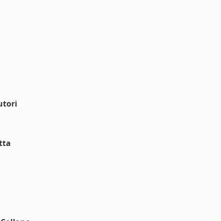
utori
tta