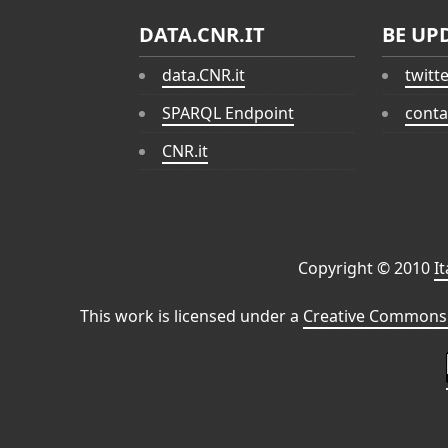
DATA.CNR.IT
BE UP
data.CNR.it
twitt
SPARQL Endpoint
conta
CNR.it
Copyright © 2010
I
This work is licensed under a
Creative Commons 