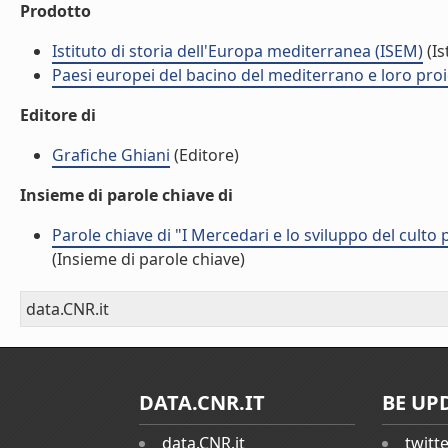
Prodotto
Istituto di storia dell'Europa mediterranea (ISEM)
(Is
Paesi europei del bacino del mediterrano e loro proiez
Editore di
Grafiche Ghiani
(Editore)
Insieme di parole chiave di
Parole chiave di "I Mercedari e lo sviluppo del culto
(Insieme di parole chiave)
data.CNR.it
DATA.CNR.IT
BE UP
data.CNR.it
twitt