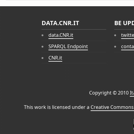
DATA.CNR.IT
BE UP
data.CNR.it
twitt
SPARQL Endpoint
conta
CNR.it
Copyright © 2010
I
This work is licensed under a
Creative Commons 