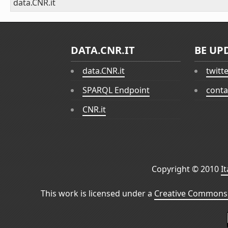
data.CNR.it
DATA.CNR.IT
BE UP
data.CNR.it
twitt
SPARQL Endpoint
conta
CNR.it
Copyright © 2010
I
This work is licensed under a
Creative Commons 