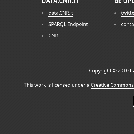
DATA.CNR.IT
BE UP
data.CNR.it
twitt
SPARQL Endpoint
conta
CNR.it
Copyright © 2010
I
This work is licensed under a
Creative Commons 