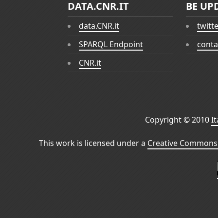
DATA.CNR.IT
BE UP
data.CNR.it
twitt
SPARQL Endpoint
conta
CNR.it
Copyright © 2010
I
This work is licensed under a
Creative Commons 