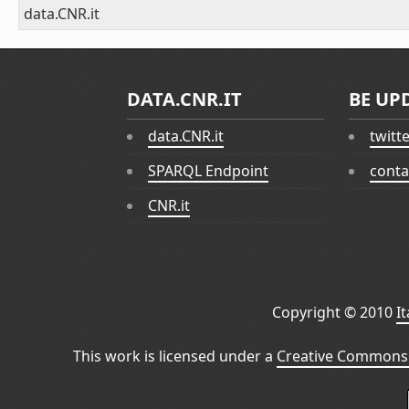
data.CNR.it
DATA.CNR.IT
BE UP
data.CNR.it
twitt
SPARQL Endpoint
conta
CNR.it
Copyright © 2010
I
This work is licensed under a
Creative Commons 