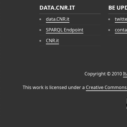
DATA.CNR.IT
BE UP
data.CNR.it
twitt
SPARQL Endpoint
conta
CNR.it
Copyright © 2010
I
This work is licensed under a
Creative Commons 