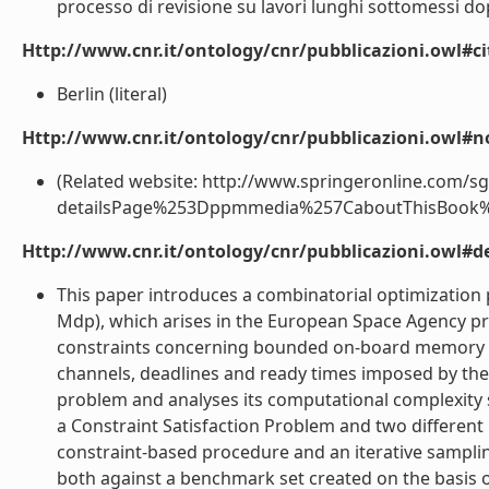
processo di revisione su lavori lunghi sottomessi dop
Http://www.cnr.it/ontology/cnr/pubblicazioni.owl#ci
Berlin (literal)
Http://www.cnr.it/ontology/cnr/pubblicazioni.owl#n
(Related website: http://www.springeronline.com/s
detailsPage%253Dppmmedia%257CaboutThisBook%257
Http://www.cnr.it/ontology/cnr/pubblicazioni.owl#de
This paper introduces a combinatorial optimizati
Mdp), which arises in the European Space Agency p
constraints concerning bounded on-board memory c
channels, deadlines and ready times imposed by the 
problem and analyses its computational complexity
a Constraint Satisfaction Problem and two different h
constraint-based procedure and an iterative sampli
both against a benchmark set created on the basis