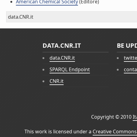
American Chemical Society
(Editore)
data.CNR.it
DATA.CNR.IT
BE UP
data.CNR.it
twitt
SPARQL Endpoint
conta
CNR.it
Copyright © 2010
I
This work is licensed under a
Creative Commons 