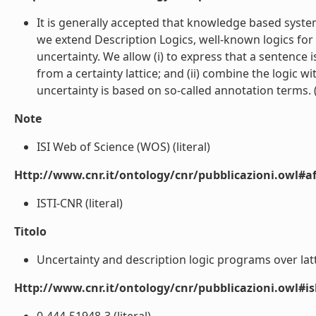
It is generally accepted that knowledge based syste
we extend Description Logics, well-known logics f
uncertainty. We allow (i) to express that a sentence i
from a certainty lattice; and (ii) combine the logi
uncertainty is based on so-called annotation terms. (l
Note
ISI Web of Science (WOS) (literal)
Http://www.cnr.it/ontology/cnr/pubblicazioni.owl#aff
ISTI-CNR (literal)
Titolo
Uncertainty and description logic programs over latti
Http://www.cnr.it/ontology/cnr/pubblicazioni.owl#i