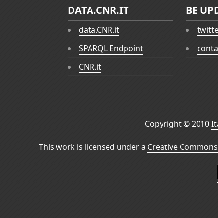
DATA.CNR.IT
BE UP
data.CNR.it
twitt
SPARQL Endpoint
conta
CNR.it
Copyright © 2010
I
This work is licensed under a
Creative Commons 