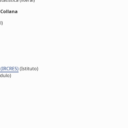
atistica (literal)
nCollana
l)
 (IRCRES)
(Istituto)
dulo)