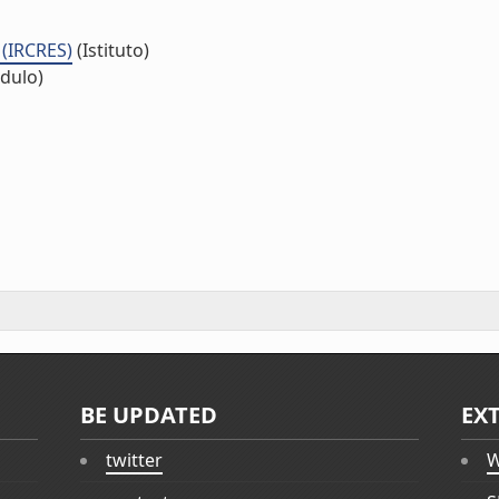
 (IRCRES)
(Istituto)
dulo)
BE UPDATED
EX
twitter
W