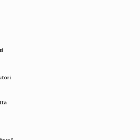
si
utori
tta