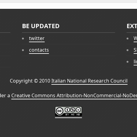
BE UPDATED
EX
twitter
W
contacts
S
l
Copyright © 2010
Italian National Research Council
der a
Creative Commons Attribution-NonCommercial-NoDeri