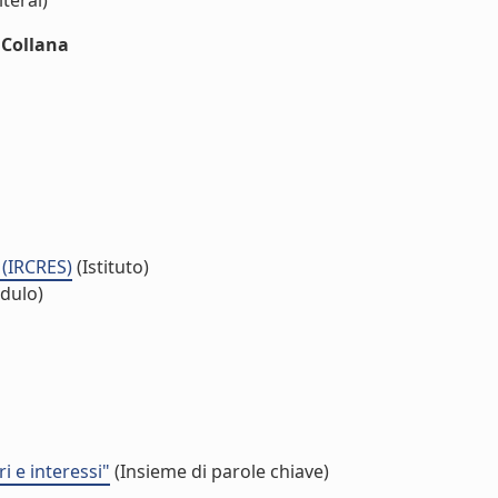
iteral)
nCollana
 (IRCRES)
(Istituto)
dulo)
i e interessi"
(Insieme di parole chiave)