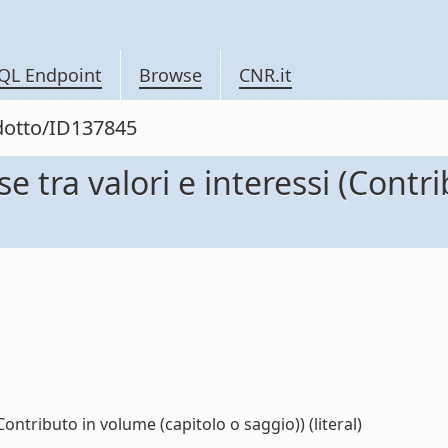
QL Endpoint
Browse
CNR.it
odotto/ID137845
e tra valori e interessi (Contr
Contributo in volume (capitolo o saggio)) (literal)