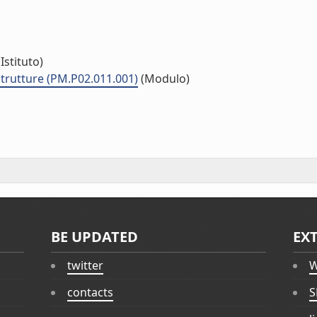
Istituto)
strutture (PM.P02.011.001)
(Modulo)
BE UPDATED
EX
twitter
W
contacts
S