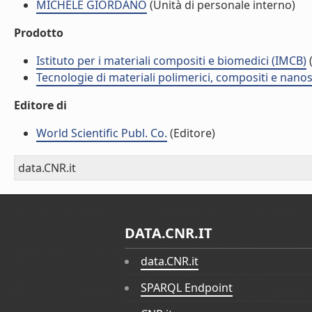
MICHELE GIORDANO
(Unità di personale interno)
Prodotto
Istituto per i materiali compositi e biomedici (IMCB)
(
Tecnologie di materiali polimerici, compositi e nano
Editore di
World Scientific Publ. Co.
(Editore)
data.CNR.it
DATA.CNR.IT
data.CNR.it
SPARQL Endpoint