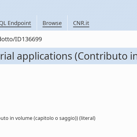
QL Endpoint
Browse
CNR.it
odotto/ID136699
rial applications (Contributo i
uto in volume (capitolo o saggio)) (literal)