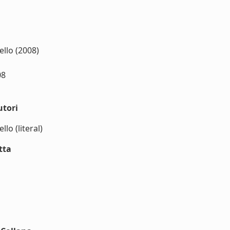
ello (2008)
08
utori
lo (literal)
tta