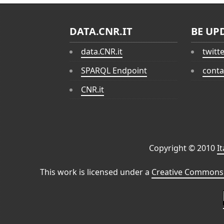
DATA.CNR.IT
BE UP
data.CNR.it
twitt
SPARQL Endpoint
conta
CNR.it
Copyright © 2010
I
This work is licensed under a
Creative Commons 