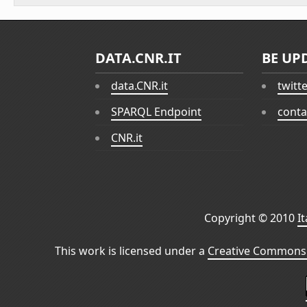
DATA.CNR.IT
BE UP
data.CNR.it
twitt
SPARQL Endpoint
conta
CNR.it
Copyright © 2010
I
This work is licensed under a
Creative Commons 