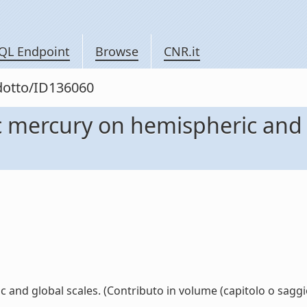
QL Endpoint
Browse
CNR.it
odotto/ID136060
mercury on hemispheric and gl
d global scales. (Contributo in volume (capitolo o saggio))