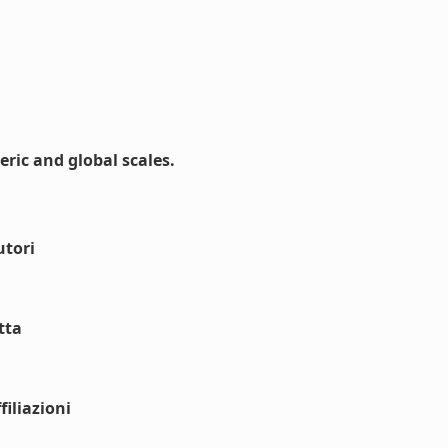
ic and global scales.
utori
tta
iliazioni