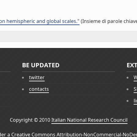
n hemispheric and global scales."
(Insieme di parole chiav
BE UPDATED
EX
twitter
W
contacts
S
l
Copyright © 2010
Italian National Research Council
der a
Creative Commons Attribution-NonCommercial-NoDeri