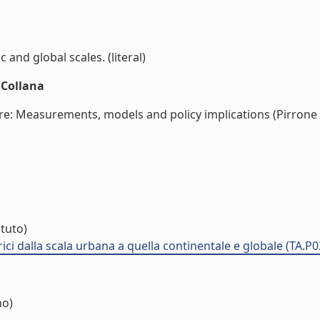
nd global scales. (literal)
nCollana
: Measurements, models and policy implications (Pirrone N.
ituto)
ci dalla scala urbana a quella continentale e globale (TA.P0
no)