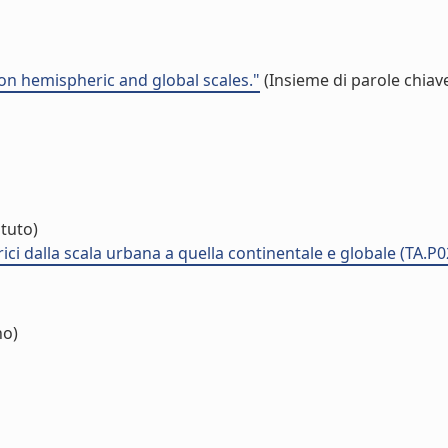
n hemispheric and global scales."
(Insieme di parole chiav
ituto)
ci dalla scala urbana a quella continentale e globale (TA.P0
no)