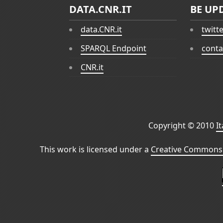
DATA.CNR.IT
BE UP
data.CNR.it
twitt
SPARQL Endpoint
conta
CNR.it
Copyright © 2010
I
This work is licensed under a
Creative Commons 