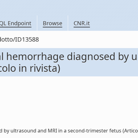
QL Endpoint
Browse
CNR.it
odotto/ID13588
ral hemorrhage diagnosed by u
olo in rivista)
y ultrasound and MRI in a second-trimester fetus (Articolo i