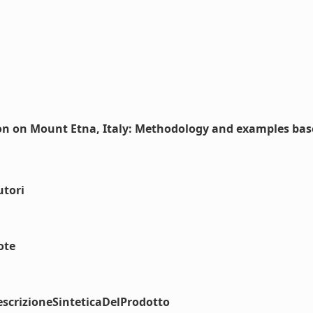
on on Mount Etna, Italy: Methodology and examples bas
utori
ote
scrizioneSinteticaDelProdotto