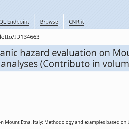
QL Endpoint
Browse
CNR.it
odotto/ID134663
anic hazard evaluation on Mou
nalyses (Contributo in volume
on Mount Etna, Italy: Methodology and examples based on GI