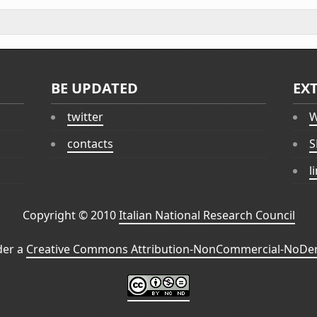
BE UPDATED
EX
twitter
W
contacts
S
l
Copyright © 2010
Italian National Research Council
der a
Creative Commons Attribution-NonCommercial-NoDeri