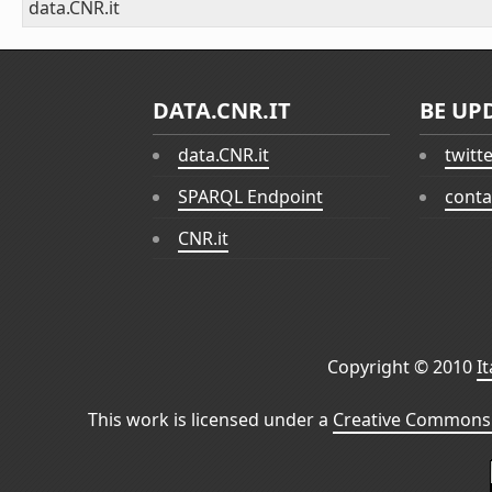
data.CNR.it
DATA.CNR.IT
BE UP
data.CNR.it
twitt
SPARQL Endpoint
conta
CNR.it
Copyright © 2010
I
This work is licensed under a
Creative Commons 