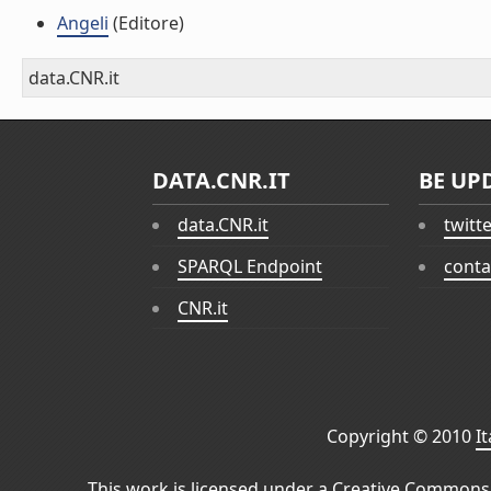
Angeli
(Editore)
data.CNR.it
DATA.CNR.IT
BE UP
data.CNR.it
twitt
SPARQL Endpoint
conta
CNR.it
Copyright © 2010
I
This work is licensed under a
Creative Commons 