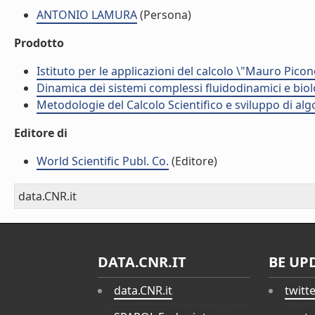
ANTONIO LAMURA
(Persona)
Prodotto
Istituto per le applicazioni del calcolo \"Mauro Picon
Dinamica dei sistemi complessi fluidodinamici e biol
Metodologie del Calcolo Scientifico e sviluppo di alg
Editore di
World Scientific Publ. Co.
(Editore)
data.CNR.it
DATA.CNR.IT
BE UP
data.CNR.it
twitt