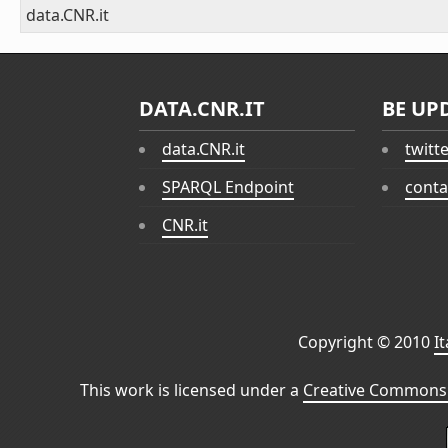
data.CNR.it
DATA.CNR.IT
BE UP
data.CNR.it
twitt
SPARQL Endpoint
conta
CNR.it
Copyright © 2010
I
This work is licensed under a
Creative Commons 