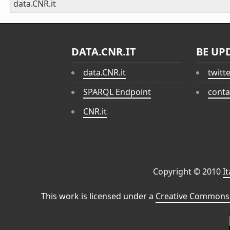
data.CNR.it
DATA.CNR.IT
BE UP
data.CNR.it
twitt
SPARQL Endpoint
conta
CNR.it
Copyright © 2010
I
This work is licensed under a
Creative Commons 