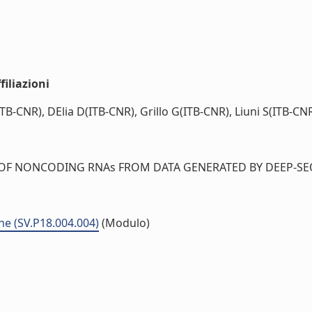
iliazioni
ITB-CNR), DElia D(ITB-CNR), Grillo G(ITB-CNR), Liuni S(ITB-CNR
OF NONCODING RNAs FROM DATA GENERATED BY DEEP-SEQU
he (SV.P18.004.004)
(Modulo)