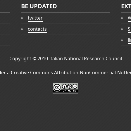
BE UPDATED
EX
twitter
W
contacts
S
l
Copyright © 2010
Italian National Research Council
der a
Creative Commons Attribution-NonCommercial-NoDeri