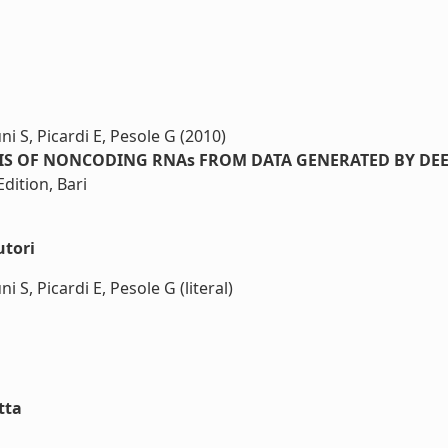
iuni S, Picardi E, Pesole G (2010)
IS OF NONCODING RNAs FROM DATA GENERATED BY DE
ition, Bari
utori
ni S, Picardi E, Pesole G (literal)
tta