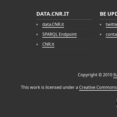
DATA.CNR.IT
BE UP
data.CNR.it
twitt
SPARQL Endpoint
conta
CNR.it
Copyright © 2010
I
This work is licensed under a
Creative Commons 