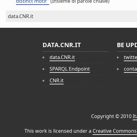
distinct motif"
(Insieme di parole chiave)
data.CNR.it
DATA.CNR.IT
BE UP
data.CNR.it
twitt
SPARQL Endpoint
conta
CNR.it
Copyright © 2010
I
This work is licensed under a
Creative Commons 