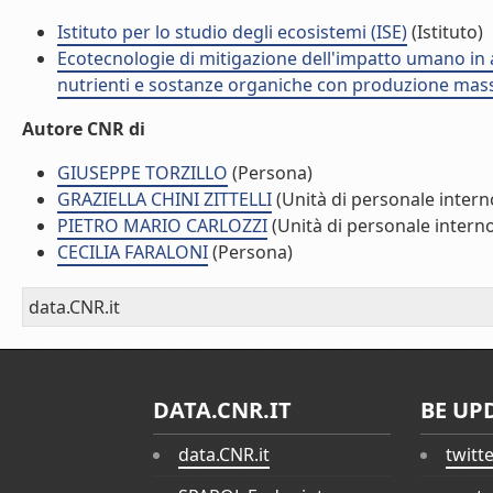
Istituto per lo studio degli ecosistemi (ISE)
(Istituto)
Ecotecnologie di mitigazione dell'impatto umano in 
nutrienti e sostanze organiche con produzione massi
Autore CNR di
GIUSEPPE TORZILLO
(Persona)
GRAZIELLA CHINI ZITTELLI
(Unità di personale intern
PIETRO MARIO CARLOZZI
(Unità di personale intern
CECILIA FARALONI
(Persona)
data.CNR.it
DATA.CNR.IT
BE UP
data.CNR.it
twitt