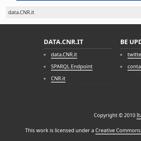
data.CNR.it
DATA.CNR.IT
BE UP
data.CNR.it
twitt
SPARQL Endpoint
conta
CNR.it
Copyright © 2010
I
This work is licensed under a
Creative Commons 