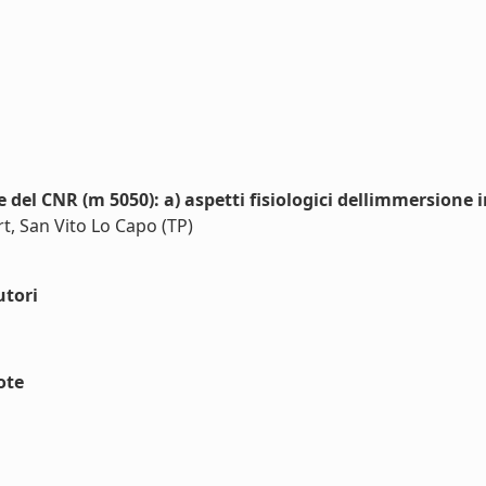
 del CNR (m 5050): a) aspetti fisiologici dellimmersione
t, San Vito Lo Capo (TP)
utori
ote