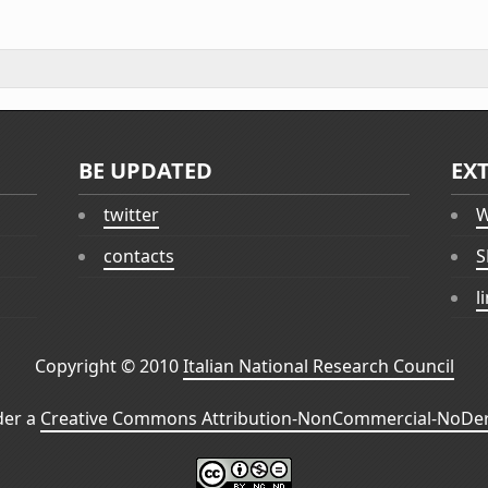
BE UPDATED
EX
twitter
W
contacts
S
l
Copyright © 2010
Italian National Research Council
der a
Creative Commons Attribution-NonCommercial-NoDeri