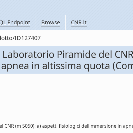
QL Endpoint
Browse
CNR.it
odotto/ID127407
l Laboratorio Piramide del CNR
in apnea in altissima quota (
el CNR (m 5050): a) aspetti fisiologici dellimmersione in a