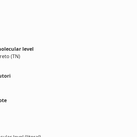
olecular level
reto (TN)
utori
ote