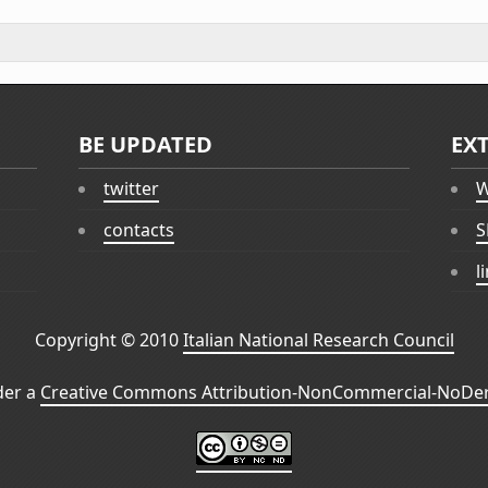
BE UPDATED
EX
twitter
W
contacts
S
l
Copyright © 2010
Italian National Research Council
der a
Creative Commons Attribution-NonCommercial-NoDeri