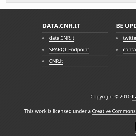
DATA.CNR.IT
BE UP
data.CNR.it
twitt
SPARQL Endpoint
conta
CNR.it
Copyright © 2010
I
This work is licensed under a
Creative Commons 